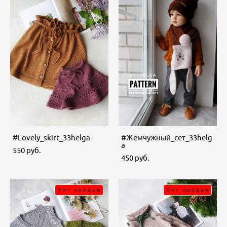
#Lovely_skirt_33helga
#Жемчужный_сет_33helg
a
550 pуб.
450 pуб.
Хит продаж
Хит продаж