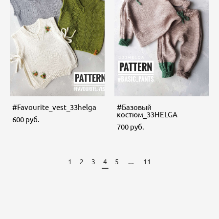
#Favourite_vest_33helga
#Базовый
костюм_33HELGA
600 pуб.
700 pуб.
...
1
2
3
4
5
11