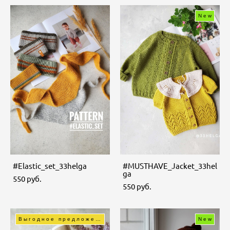
New
#Еlastic_set_33helga
#MUSTHAVE_Jacket_33hel
ga
550 pуб.
550 pуб.
Выгодное предложение
New