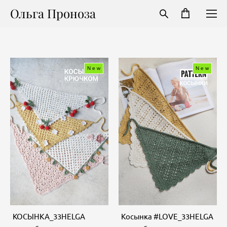
Ольга Проноза
New
New
КОСЫНКА_33HELGA
Косынка #LOVE_33HELGA