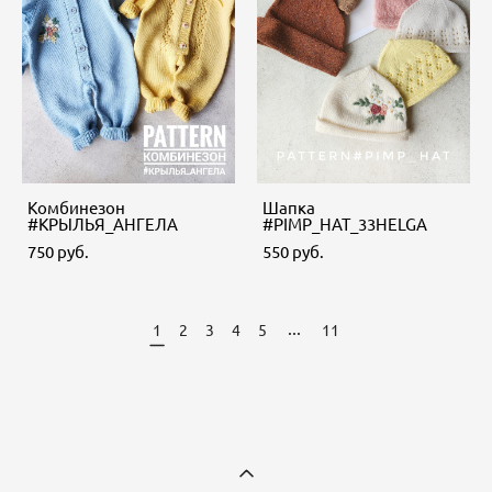
Комбинезон
Шапка
#КРЫЛЬЯ_АНГЕЛА
#PIMP_HAT_33HELGA
750 pуб.
550 pуб.
...
1
2
3
4
5
11