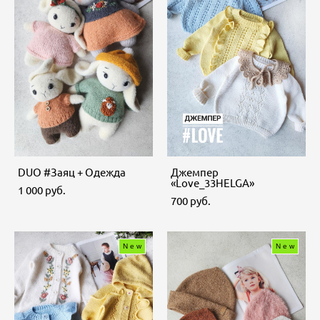
DUO #Заяц + Одежда
Джемпер
«Love_33HELGA»
1 000 pуб.
700 pуб.
New
New