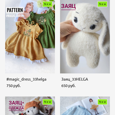
New
New
#magic_dress_33helga
Заяц_33HELGA
750 pуб.
650 pуб.
New
New