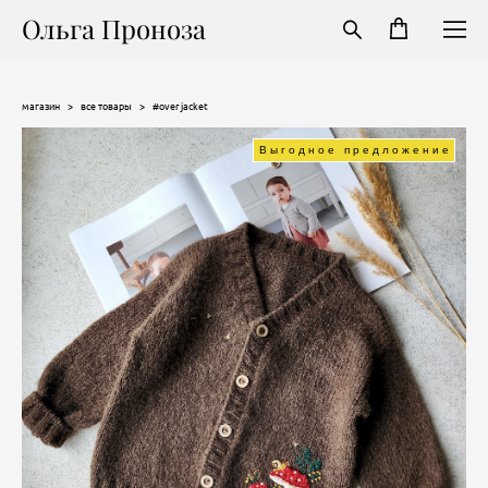
Ольга Проноза
магазин
>
все товары
>
#over jacket
Выгодное предложение