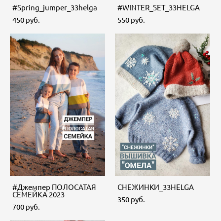
#Spring_jumper_33helga
#WINTER_SET_33HELGA
450 pуб.
550 pуб.
#Джемпер ПОЛОСАТАЯ
СНЕЖИНКИ_33HELGA
СЕМЕЙКА 2023
350 pуб.
700 pуб.