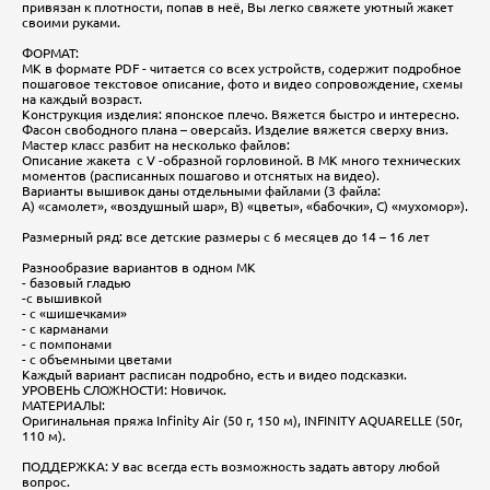
привязан к плотности, попав в неё, Вы легко свяжете уютный жакет
своими руками.
ФОРМАТ:
МК в формате PDF - читается со всех устройств, содержит подробное
пошаговое текстовое описание, фото и видео сопровождение, схемы
на каждый возраст.
Конструкция изделия: японское плечо. Вяжется быстро и интересно.
Фасон свободного плана – оверсайз. Изделие вяжется сверху вниз.
Мастер класс разбит на несколько файлов:
Описание жакета с V -образной горловиной. В МК много технических
моментов (расписанных пошагово и отснятых на видео).
Варианты вышивок даны отдельными файлами (3 файла:
А) «самолет», «воздушный шар», В) «цветы», «бабочки», С) «мухомор»).
Размерный ряд: все детские размеры с 6 месяцев до 14 – 16 лет
Разнообразие вариантов в одном МК
- базовый гладью
-с вышивкой
- с «шишечками»
- с карманами
- с помпонами
- с объемными цветами
Каждый вариант расписан подробно, есть и видео подсказки.
УРОВЕНЬ СЛОЖНОСТИ: Новичок.
МАТЕРИАЛЫ:
Оригинальная пряжа Infinity Air (50 г, 150 м), INFINITY AQUARELLE (50г,
110 м).
ПОДДЕРЖКА: У вас всегда есть возможность задать автору любой
вопрос.