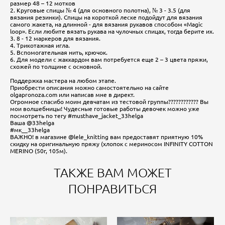
размер 48 – 12 мотков
2. Круговые спицы № 4 (для основного полотна), № 3 - 3.5 (для
вязания резинки). Спицы на короткой леске подойдут для вязания
самого жакета, на длинной - для вязания рукавов способом «Magic
loop». Если любите вязать рукава на чулочных спицах, тогда берите их.
3. 8 - 12 маркеров для вязания.
4. Трикотажная игла.
5. Вспомогательная нить, крючок.
6. Для модели с жаккардом вам потребуется еще 2 – 3 цвета пряжи,
схожей по толщине с основной.
Поддержка мастера на любом этапе.
Приобрести описания можно самостоятельно на сайте
olgapronoza.com или написав мне в директ.
Огромное спасибо моим девчатам из тестовой группы???????????? Вы
мои волшебницы! Чудесные готовые работы девочек можно уже
посмотреть по тегу #musthave_jacket_33helga
Ваша @33helga
#мк__33helga
ВАЖНО! в магазине @lele_knitting вам предоставят приятную 10%
скидку на оригинальную пряжу (хлопок с мериносом INFINITY COTTON
MERINO (50г, 105м).
ТАКЖЕ ВАМ МОЖЕТ
ПОНРАВИТЬСЯ