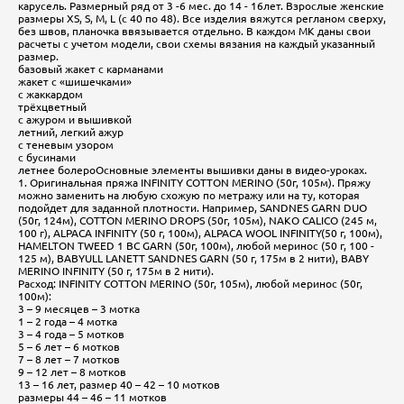
карусель. Размерный ряд от 3 -6 мес. до 14 - 16лет. Взрослые женские
размеры XS, S, M, L (с 40 по 48). Все изделия вяжутся регланом сверху,
без швов, планочка ввязывается отдельно. В каждом МК даны свои
расчеты с учетом модели, свои схемы вязания на каждый указанный
размер.
базовый жакет с карманами
жакет с «шишечками»
с жаккардом
трёхцветный
с ажуром и вышивкой
летний, легкий ажур
с теневым узором
с бусинами
летнее болероОсновные элементы вышивки даны в видео-уроках.
1. Оригинальная пряжа INFINITY COTTON MERINO (50г, 105м). Пряжу
можно заменить на любую схожую по метражу или на ту, которая
подойдет для заданной плотности. Например, SANDNES GARN DUO
(50г, 124м), COTTON MERINO DROPS (50г, 105м), NAKO CALICO (245 м,
100 г), ALPACA INFINITY (50 г, 100м), ALPACA WOOL INFINITY(50 г, 100м),
HAMELTON TWEED 1 BC GARN (50г, 100м), любой меринос (50 г, 100 -
125 м), BABYULL LANETT SANDNES GARN (50 г, 175м в 2 нити), BABY
MERINO INFINITY (50 г, 175м в 2 нити).
Расход: INFINITY COTTON MERINO (50г, 105м), любой меринос (50г,
100м):
3 – 9 месяцев – 3 мотка
1 – 2 года – 4 мотка
3 – 4 года – 5 мотков
5 – 6 лет – 6 мотков
7 – 8 лет – 7 мотков
9 – 12 лет – 8 мотков
13 – 16 лет, размер 40 – 42 – 10 мотков
размеры 44 – 46 – 11 мотков