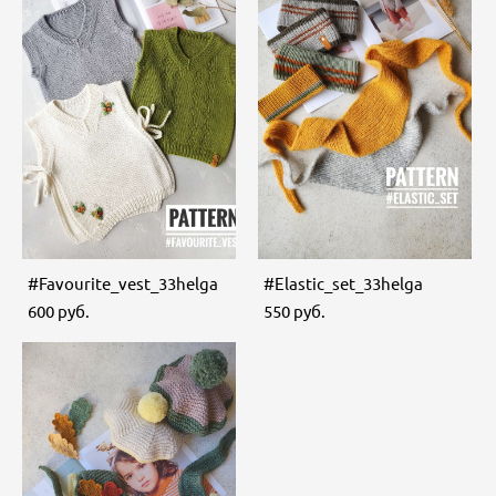
#Favourite_vest_33helga
#Еlastic_set_33helga
600 pуб.
550 pуб.