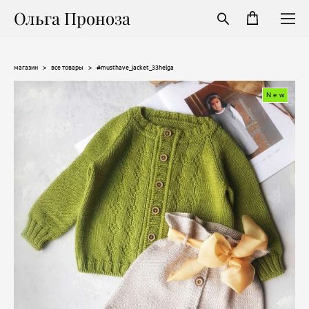
Ольга Проноза
магазин
>
все товары
>
#musthave_jacket_33helga
New