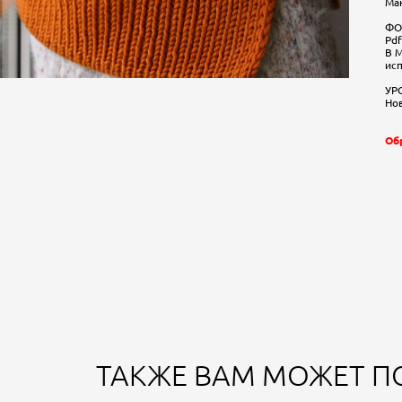
Ман
ФО
Pdf
В 
ис
УР
Нов
Об
ТАКЖЕ ВАМ МОЖЕТ П