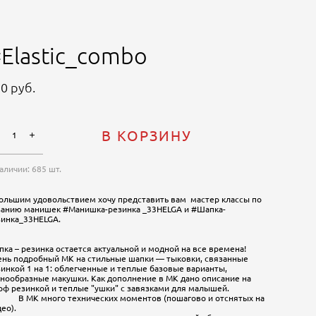
Elastic_combo
0 pуб.
В КОРЗИНУ
наличии:
685
шт.
большим удовольствием хочу представить вам мастер классы по
занию манишек #Манишка-резинка _33HELGA и #Шапка-
зинка_33HELGA.
ка – резинка остается актуальной и модной на все времена!
ень подробный МК на стильные шапки — тыковки, связанные
инкой 1 на 1: облегченные и теплые базовые варианты,
нообразные макушки. Как дополнение в МК дано описание на
ф резинкой и теплые "ушки" c завязками для малышей.
МК​ много технических моментов (пошагово и отснятых на
ео).