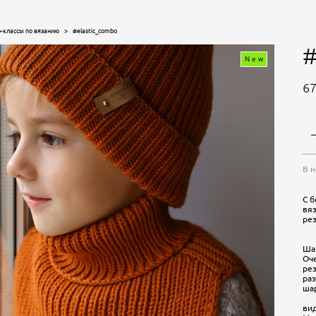
-классы по вязанию
>
#elastic_combo
#
New
67
В 
C 
вя
ре
Шап
Оч
рез
раз
шар
В 
вид