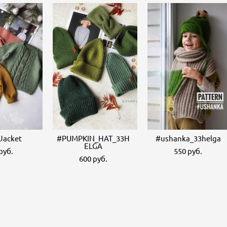
Jacket
#PUMPKIN_HAT_33H
#ushanka_33helga
ELGA
pуб.
550 pуб.
600 pуб.