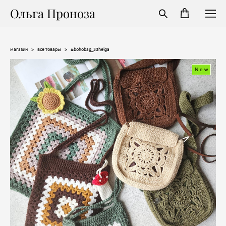
Ольга Проноза
магазин
>
все товары
>
#bohobag_33helga
New