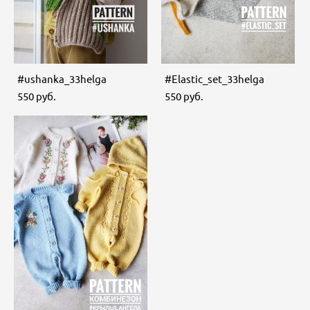
#ushanka_33helga
#Еlastic_set_33helga
550 pуб.
550 pуб.