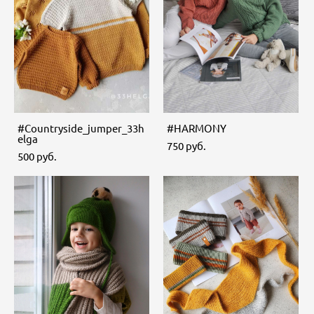
#Countryside_jumper_33h
#HARMONY
elga
750 pуб.
500 pуб.